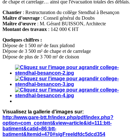
de chape et carrelage… ainsi que l'évacuation totales des déblais.
Chantier
: Restructuration du collège Stendhal à Besançon
Maître d’ouvrage
: Conseil général du Doubs
Maître d’œuvre
: M. Gérard BUISSON, Architecte
Montant des travaux
: 142 000 € HT
Quelques chiffres :
Dépose de 1 500 m² de faux plafond
Dépose de 3 500 m² de chape et de carrelage
Dépose de plus de 3 700 m² de cloison
Visualisez la gallerie d'images sur:
http://www.gare-btt.fr/index.php/pdf/index.php?
option=com_content&view=article&id=111:btt-
batiment&catid=86:btt-
batiment&Itemid=470#sigFreeIdfdc5dcd354