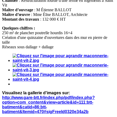
Chantier
: Restructuration lourde d'une ferme en logements à Saint
Vit
Maître d’ouvrage
: M Étienne BALLOT
Maître d’œuvre
: Mme Élise BALLOT, Architecte
Montant des travaux
: 132 000 € HT
Quelques chiffres :
250 m² de plancher poutrelle hourdis 16+4
Création d'une quinzaine d'ouvertures dans des mur en pierre de
taille
Réseaux sous dallage + dallage
Visualisez la gallerie d'images sur:
http://www.gare-btt.fr/index.php/pdf/index.php?
option=com_content&view=article&id=111:btt-
batiment&catid=86:btt-
batiment&Itemid=470#sigFreeId0320e34a2b