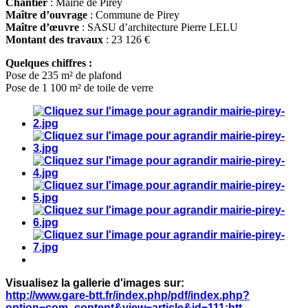
Chantier
: Mairie de Pirey
Maître d’ouvrage
: Commune de Pirey
Maître d’œuvre
: SASU d’architecture Pierre LELU
Montant des travaux
: 23 126 €
Quelques chiffres :
Pose de 235 m² de plafond
Pose de 1 100 m² de toile de verre
Visualisez la gallerie d'images sur:
http://www.gare-btt.fr/index.php/pdf/index.php?
option=com_content&view=article&id=111:btt-