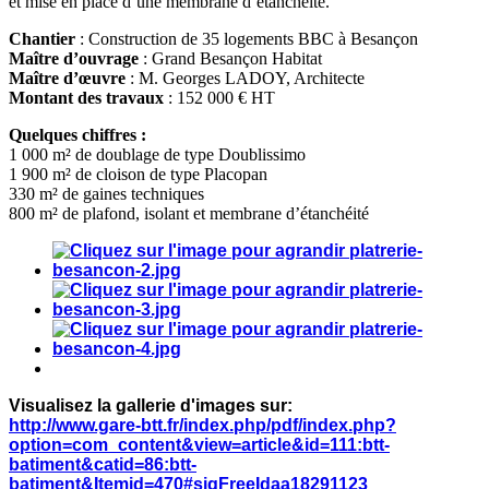
et mise en place d’une membrane d’étanchéité.
Chantier
: Construction de 35 logements BBC à Besançon
Maître d’ouvrage
: Grand Besançon Habitat
Maître d’œuvre
: M. Georges LADOY, Architecte
Montant des travaux
: 152 000 € HT
Quelques chiffres :
1 000 m² de doublage de type Doublissimo
1 900 m² de cloison de type Placopan
330 m² de gaines techniques
800 m² de plafond, isolant et membrane d’étanchéité
Visualisez la gallerie d'images sur:
http://www.gare-btt.fr/index.php/pdf/index.php?
option=com_content&view=article&id=111:btt-
batiment&catid=86:btt-
batiment&Itemid=470#sigFreeIdaa18291123